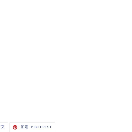
在
加
推文
加進 PINTEREST
TWITTER
入