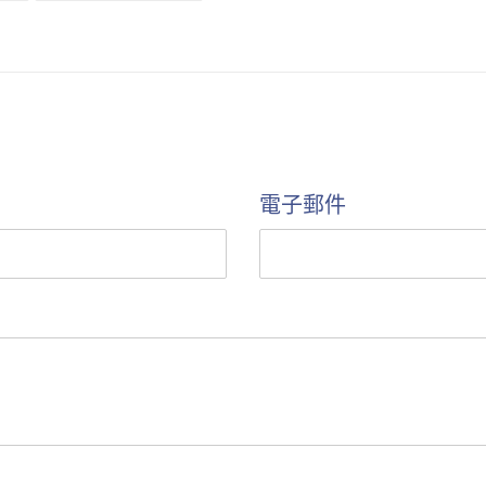
上
PINTEREST
發
佈
推
文
電子郵件