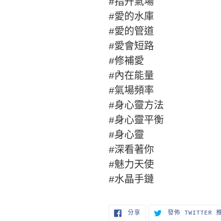
#指升氣場
#愛的水庫
#愛的管道
#愛會短路
#修補愛
#內在能量
#氣場頻率
#身心靈方法
#身心靈平衡
#身心靈
#深看著你
#魅力天使
#水晶手鏈
分
分享
發佈 TWITTER 
享