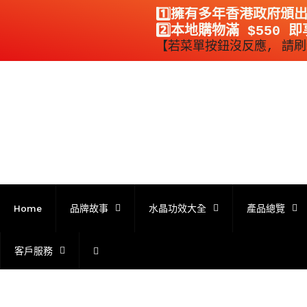
1️⃣擁有多年香港政府頒
2️⃣本地購物滿 $550 
【若菜單按鈕沒反應, 請刷新溜
跳
到
內
容
Home
品牌故事
水晶功效大全
產品總覽
客戶服務