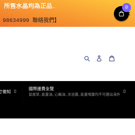
 所售水晶均為正品.

0
98634999 聯絡我們】
搜尋
登入
購物車
國際運費全覽
寸需知
鼠尾草, 能量油, 心輪油, 沐浴露, 能量噴露均不可運出海外