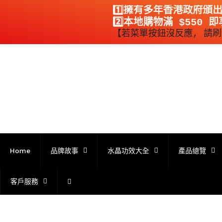
1️⃣擁有多年香港政府頒
2️⃣本地購物滿 $550 
【若菜單按鈕沒反應, 請刷新溜
跳
到
內
容
Home
品牌故事
水晶功效大全
產品總覽
客戶服務