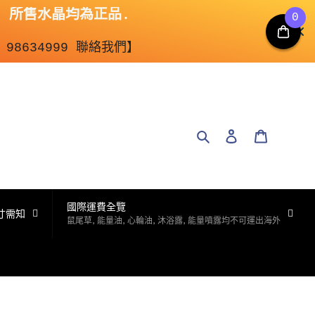
 所售水晶均為正品.

0
98634999 聯絡我們】
搜尋
登入
購物車
國際運費全覽
寸需知
鼠尾草, 能量油, 心輪油, 沐浴露, 能量噴露均不可運出海外