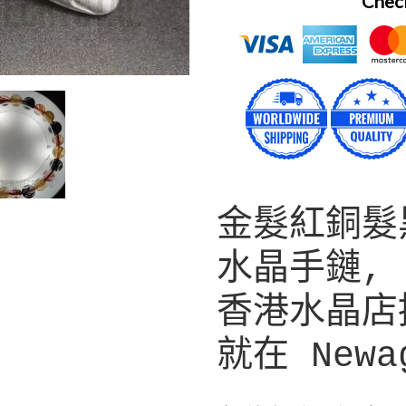
Check
正
金髮紅銅髮黑
在
將
水晶手鏈,
產
品
香港水晶店
加
就在 Newag
入
您