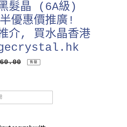
髮晶 (6A級)
 半優惠價推廣!
推介, 買水晶香港
ecrystal.hk
60.00
售罄
罄