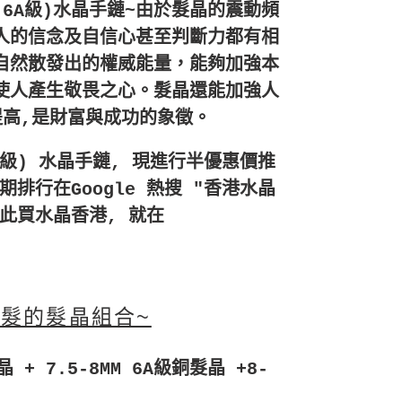
(6A級)水晶
手鏈~由於髮晶的震動頻
人的信念及自信心甚至判斷力都有相
自然散發出的權威能量，能夠加強本
使人產生敬畏之心。髮晶還能加強人
提高,是財富與成功的象徵。
A級) 水晶手鏈, 現進行半優惠價推
期排行在Google 熱搜 "香港水晶
因此買水晶香港, 就在
多髮的髮晶組合~
晶 + 7.5-8MM 6A級銅髮晶 +8-