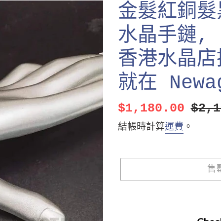
金髮紅銅髮黑
水晶手鏈,
香港水晶店
就在 Newag
售
$1,180.00
定
$2,1
價
價
結帳時計算
運費
。
售