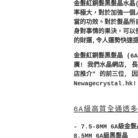
的
金髮紅銅髮黑髮晶水晶
購
率極大，
對於加強一個
物
當的功效。
對於髮晶所
車
身對事情的果決，
可以
的財運,
令人運勢快速
金髮紅銅髮黑髮晶 (6
廣! 我們水晶網店, 長
店推介" 的前三位, 
Newagecrystal.hk!
6A級高質全通透
- 7.5-8MM 6A級金髮
8.5MM 6A級黑髮晶