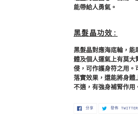
能帶給人勇氣。
黑髮晶功效:
黑髮晶對應海底輪，能
體及個人運氣上有莫大
侵，
可作護身符之用。
落實效果，
還能將身體
不適，
有強身補腎作用
分
分享
發佈 TWITTE
享
至
FACEBOOK