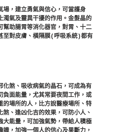
氣場，建立勇氣與信心，可當護身
止濁氣及靈異干擾的作用。
金髮晶的
可幫助腸胃等消化器官，對胃、
十二
甚至對皮膚、橫隔膜(呼吸系統)
都有
邪化煞、吸收病氣的晶石，
可成為有
切負面能量，尤其常要夜間工作，
或
重的場所的人，比方說醫療場所、
特
化煞、逢凶化吉的效果，可防小人、
強大能量，可加強氣勢，
帶給人積極
膽識，
加強一個人的信心及果斷力，