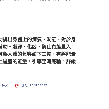
助排出身體上的病氣、濁氣、
對於身
幫助。避邪、化凶、防止負能量入
可將人體的氣導致下三輪，有將能量
上過盛的能量，引導至海底輪，舒緩
。
在
加
R 推文
加進 PINTEREST
TWITTER
入
上
PINTEREST
發
佈
推
文