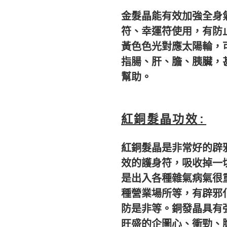
金髮晶能有效加強全身
符、
幸運符使用，有防
黃色色光對應太陽輪，
指腸、肝、膽、胰臟，
幫助。
紅銅髮晶功效:
紅銅髮晶是非常好的辟
效的護身符，吸收掉一
是出入各種雜氣病氣很
種營業場所等，有辟邪
防是非等。銅發晶具有
旺盛的企圖心、衝勁、