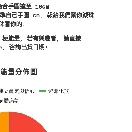
 適合手圍達至 16cm
度準自己手圍 cm, 報給我們幫你減珠
俾番你的.
ge 梗能量, 若有興趣者, 請直接
999, 咨詢出貨日期!
效能量分佈圖